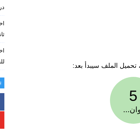
در
اخ
ثان
اخ
للس
، تحميل الملف سيبدأ بعد:
ب
5
ان...