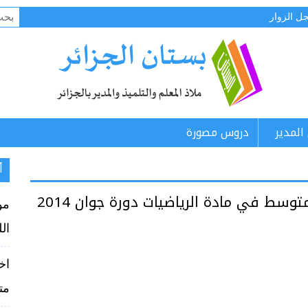
البح
ل الزوار
عن:
المدير
دروس مصورة
أ
سط في مادة الرياضيات دورة جوان 2014
مو
الل
اخ
متوس