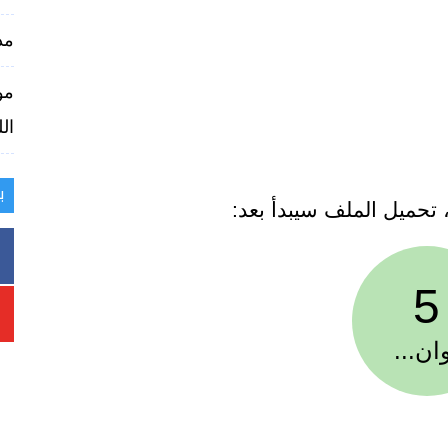
مذ
مو
الل
ب
، تحميل الملف سيبدأ بعد:
5
ان...