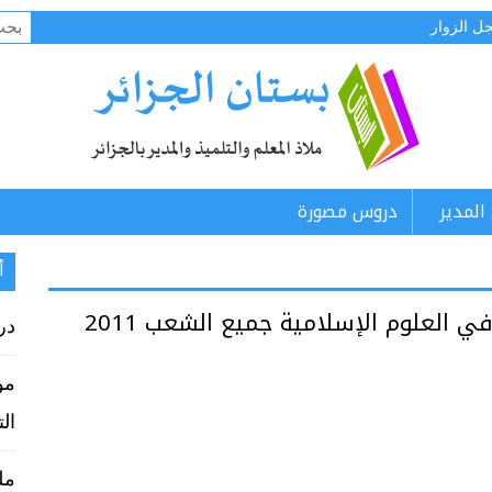
البح
ل الزوار
عن:
المدير
دروس مصورة
أ
ي العلوم الإسلامية جميع الشعب 2011
در
مو
الت
مل