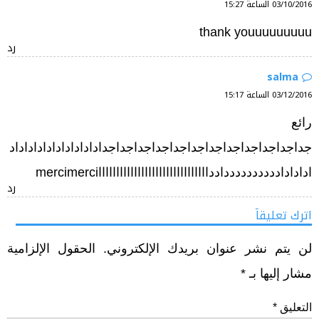
03/10/2016 الساعة 15:27
thank youuuuuuuuu
رد
salma
03/12/2016 الساعة 15:17
رائع
جداجداجداجداجداجداجداجداجداجداجداجداداداداداداداداداداد
اداداداددددددددددادداااااااااااااااااااااااااااااااmercimerci
رد
اترك تعليقاً
لن يتم نشر عنوان بريدك الإلكتروني.
الحقول الإلزامية
مشار إليها بـ
*
التعليق
*