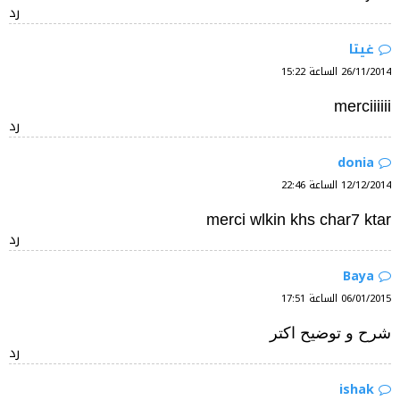
رد
غيتا
26/11/2014 الساعة 15:22
merciiiiii
رد
donia
12/12/2014 الساعة 22:46
merci wlkin khs char7 ktar
رد
Baya
06/01/2015 الساعة 17:51
شرح و توضيح اكتر
رد
ishak