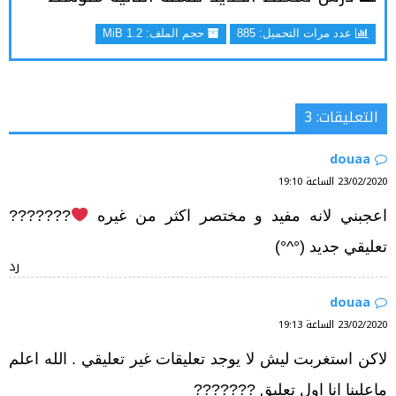
عدد مرات التحميل: 885
حجم الملف:
1.2 MiB
التعليقات: 3
douaa
23/02/2020 الساعة 19:10
اعجبني لانه مفيد و مختصر اكثر من غيره
???????
تعليقي جديد (°^°)
رد
douaa
23/02/2020 الساعة 19:13
لاكن استغربت ليش لا يوجد تعليقات غير تعليقي . الله اعلم
ماعلينا انا اول تعليق ???????