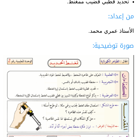
تحديد قطبي قضيب ممغنط.
من إعداد:
الأستاذ عمري محمد.
صورة توضيحية: